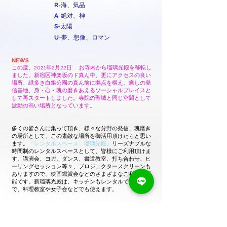
R
-海、気品
A
-絶対、神
S
-太陽
U
-夢、想像、ロマン
NEWS
この度、2021年2月22日 お寺内から瑠璃光殿を移転し
ました。新宿区神楽坂のド真ん中、更にアクセスの良い
場所、緑多き白銀公園の真ん前に
拠点を構え、癒しの発
信基地、身・心・魂の磨きあえるソーシャルプレイスと
して再スタートしました。
寺院の聖域と同じ空間として
波動の高い場所となっています。
多くの皆さんに集って頂き、様々な分野の発信、魂磨き
の場所として、この素敵な場所を御活用頂けたらと思い
ます。
『レンタルスペース 瑠璃光殿』
リーズナブルな
時間制のレンタルスペースとして、皆様にご利用頂けま
す。
講演会、ヨガ、ダンス、書道教室、打ち合わせ、ヒ
ーリングセッション等々、
プロジェクタースクリーンも
ありますので、映画鑑賞会などのさまざまなご利用が可
能です。
​新瑠璃光殿は、キッチンもレンタルできますの
で、料理教室や女子会などでも使えます。