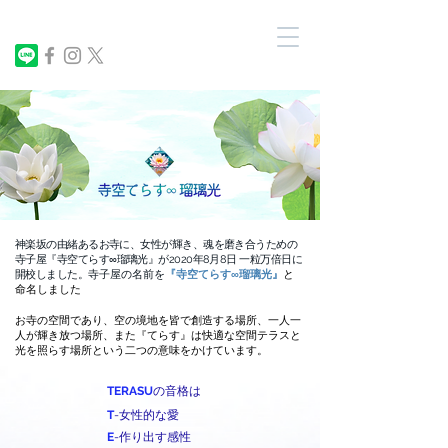
神楽坂の由緒あるお寺に、女性が輝き、魂を磨き合うための
寺子屋
​『寺空てらす∞瑠璃光』が2020年8月8日 一粒万倍日に
開校しました。
寺子屋の名前を
『寺空てらす∞瑠璃光』
と
命名しました
お寺の空間であり、空の境地を皆で創造する場所、一人一
人が輝き放つ場所​、
また
『てらす』は快適な空間テラスと
光を照らす場所という二つの意味をかけています。
TERASU
の音格は
T
-女性的な愛
E
-作り出す感性