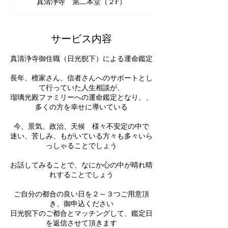
真清浄寺 第二本堂（２F）
サービス内容
真清浄寺御住職（日光猊下）による運命鑑定
長年、檀家さん、信者さんへのサポートとし
て行っていた人生相談が、
瑠璃光殿ファミリーへの運命鑑定となり、、
多くの方を幸せに導いている
今、景気、政治、天候 様々不安定の中で
迷い、苦しみ、もがいている方々も多々いら
っしゃることでしょう
お話してみることで、なにか心の中が晴れ晴
れすることでしょう
ご自分の都合の良い日を２～３つご用意頂
き、御申込ください
日光猊下のご都合とマッチングして、鑑定日
を返信させて頂きます