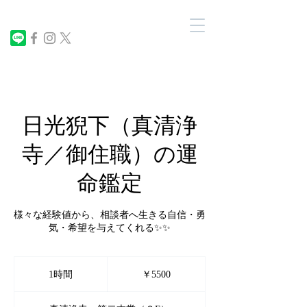
日光猊下（真清浄
寺／御住職）の運
命鑑定
様々な経験値から、相談者へ生きる自信・勇
気・希望を与えてくれる✨✨
￥5500
1時間
1
￥5500
時