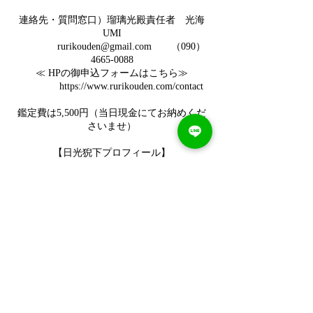
連絡先・質問窓口）瑠璃光殿責任者 光海
UMI
rurikouden@gmail.com （090）
4665-0088
≪ HPの御申込フォームはこちら≫
https://www.rurikouden.com/contact
鑑定費は5,500円（当日現金にてお納めくだ
さいませ）
【日光猊下プロフィール】
https://shinshojoji.com/free/profile
連絡先
09046650088
rurikouden@gmail.com